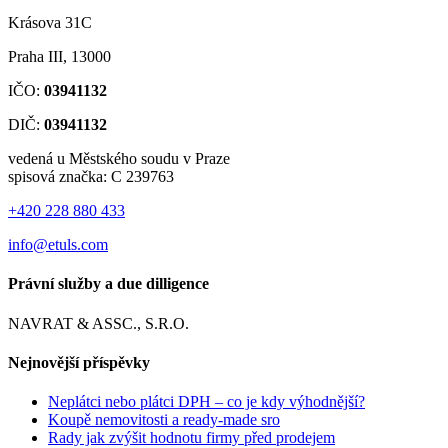
Krásova 31C
Praha III, 13000
IČO:
03941132
DIČ:
03941132
vedená u Městského soudu v Praze
spisová značka: C 239763
+420 228 880 433
info@etuls.com
Právní služby a due dilligence
NAVRAT & ASSC., S.R.O.
Nejnovější příspěvky
Neplátci nebo plátci DPH – co je kdy výhodnější?
Koupě nemovitosti a ready-made sro
Rady jak zvýšit hodnotu firmy před prodejem