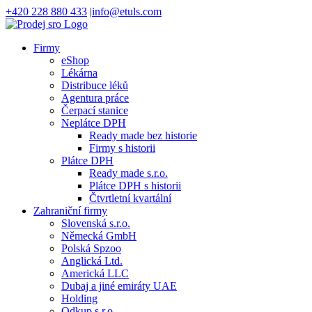
Přeskočit
+420 228 880 433
|
info@etuls.com
na
E-
Facebook
YouTube
obsah
mail
Firmy
eShop
Lékárna
Distribuce léků
Agentura práce
Čerpací stanice
Neplátce DPH
Ready made bez historie
Firmy s historii
Plátce DPH
Ready made s.r.o.
Plátce DPH s historii
Čtvrtletní kvartální
Zahraniční firmy
Slovenská s.r.o.
Německá GmbH
Polská Spzoo
Anglická Ltd.
Americká LLC
Dubaj a jiné emiráty UAE
Holding
Odkup s.r.o.