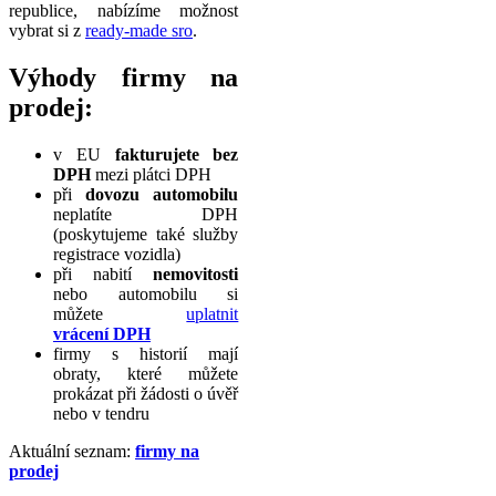
republice, nabízíme možnost
vybrat si z
ready-made sro
.
Výhody firmy na
prodej:
v EU
fakturujete bez
DPH
mezi plátci DPH
při
dovozu automobilu
neplatíte DPH
(poskytujeme také služby
registrace vozidla)
při nabití
nemovitosti
nebo automobilu si
můžete
uplatnit
vrácení DPH
firmy s historií mají
obraty, které můžete
prokázat při žádosti o úvěř
nebo v tendru
Aktuální seznam:
firmy na
prodej