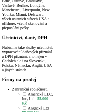
Brně, Ostravě, Bratislavě,
Varšavě, Berlíne, Londýne,
Manchestru, Liverpoolu, New
Yourku, Miami, Delawaru,
všech ostatních státech USA a
offshore, včetně skenování a
přeposílání pošty.
Účetnictví, daně, DPH
Nabízíme také služby účetnictví,
vypracování daňových přiznání
a DPH přiznání, a to nejen v
Čechách ale i na Slovensku,
Polsku, Německu, Anglii, USA
a jiných státech.
Firmy na prodej
Zahraniční společnosti
Americká LLC,
Inc, Ltd |
55.000
Kč
Anglická Ltd |