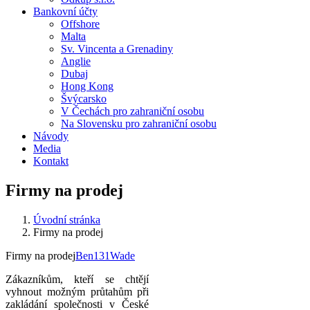
Bankovní účty
Offshore
Malta
Sv. Vincenta a Grenadiny
Anglie
Dubaj
Hong Kong
Švýcarsko
V Čechách pro zahraniční osobu
Na Slovensku pro zahraniční osobu
Návody
Media
Kontakt
Firmy na prodej
Úvodní stránka
Firmy na prodej
Firmy na prodej
Ben131Wade
Zákazníkům, kteří se chtějí
vyhnout možným průtahům při
zakládání společnosti v České