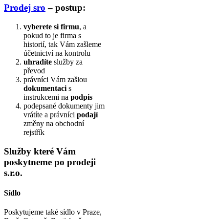
Prodej sro
– postup:
vyberete si firmu
, a
pokud to je firma s
historií, tak Vám zašleme
účetnictví na kontrolu
uhradíte
služby za
převod
právníci Vám zašlou
dokumentaci
s
instrukcemi na
podpis
podepsané dokumenty jim
vrátíte a právníci
podají
změny na obchodní
rejstřík
Služby které Vám
poskytneme po prodeji
s.r.o.
Sídlo
Poskytujeme také sídlo v Praze,