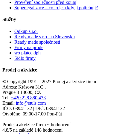
Prověření společnosti před koupí
Superlegalizace – co to je a kdy ji potřebuji?
Služby
Odkup s.r.o.
Ready made s.r.o. na Slovensku
Ready made společnosti
Firmy na prodej
sro plátce dph
Sídlo firmy
Prodej a akvizice
© Copyright 1991 – 2027
Prodej a akvizice firem
Adresa:
Krásova 31C
,
Prague
3
13000
,
CZ
Tel:
+420 228 880 433
Email:
info@etuls.com
IČO: 03941132
| DIČ:
03941132
Otvořěno:
09.00-17.00 Pon-Pát
Prodej a akvizice firem
~ hodnocení
4.8
/5 na základě
148
hodnocení